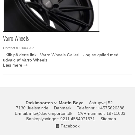
Varro Wheels
Oprettet d.
01/03 2021
Klik på dette link: Varro Wheels Galleri - og se galleri med
udvalg af Varro Wheels
Læs mere
Dækimporten v. Martin Boye
Åstrupvej 52
7130 Juelsminde
Danmark
Telefonnr.
:
+4575626388
E-mail
:
info@daekimporten.dk
CVR-nummer
:
19711633
Bankoplysninger
:
9211 4584971571
Sitemap
Facebook